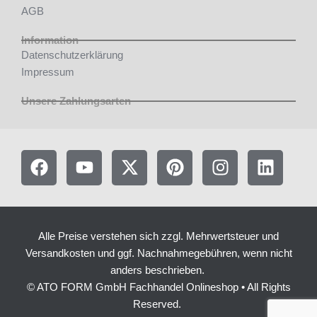
AGB
Information
Datenschutzerklärung
Impressum
Unsere Zahlungsarten
F
Y
X
P
I
L
a
o
-
i
n
i
c
u
t
n
s
n
e
t
w
t
t
k
b
u
i
e
a
e
Alle Preise verstehen sich zzgl. Mehrwertsteuer und
o
b
t
r
g
d
Versandkosten und ggf. Nachnahmegebühren, wenn nicht
o
e
t
e
r
i
anders beschrieben.
k
e
s
a
n
© ATO FORM GmbH Fachhandel Onlineshop • All Rights
r
t
m
Reserved.