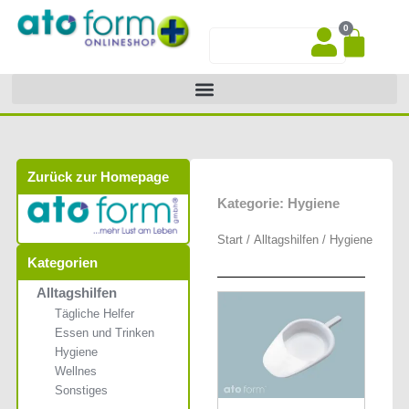
Zum
0
Inhalt
War
Suche
springen
Zurück zur Homepage
Kategorie: Hygiene
Start
/
Alltagshilfen
/ Hygiene
Kategorien
Alltagshilfen
Tägliche Helfer
Essen und Trinken
Hygiene
Wellnes
Sonstiges