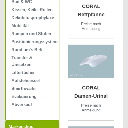
Bad & WC
CORAL
Kissen, Keile, Rollen
Bettpfanne
Dekubitusprophylaxe
Preise nach
Mobilität
Anmeldung
Rampen und Stufen
Positionierungssysteme
Rund um's Bett
Transfer &
Umsetzen
Liftertücher
Aufstehsessel
CORAL
Smirthwaite
Damen-Urinal
Evakuierung
Abverkauf
Preise nach
Anmeldung
Markenshop