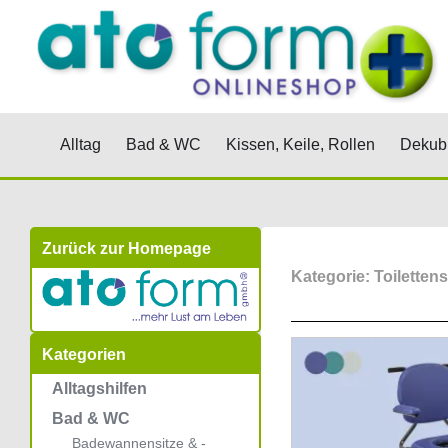
Zum
Inhalt
springen
Öffne Alltag
Öffne Bad & WC
Öffne Kis
Alltag
Bad & WC
Kissen, Keile, Rollen
Dekubi
Zurück zur Homepage
Kategorie: Toiletten
Kategorien
Alltagshilfen
Bad & WC
Badewannensitze & -