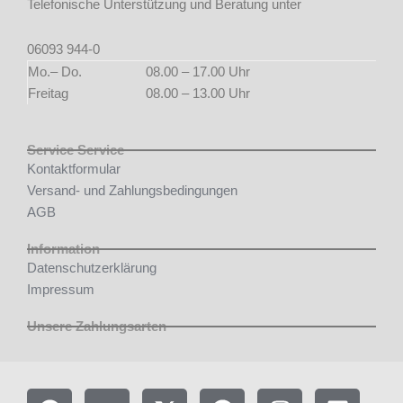
Telefonische Unterstützung und Beratung unter
06093 944-0
Mo.– Do.
08.00 – 17.00 Uhr
Freitag
08.00 – 13.00 Uhr
Service Service
Kontaktformular
Versand- und Zahlungsbedingungen
AGB
Information
Datenschutzerklärung
Impressum
Unsere Zahlungsarten
F
Y
X
P
I
L