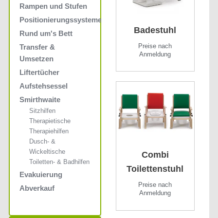
Rampen und Stufen
Positionierungssysteme
Badestuhl
Rund um's Bett
Preise nach
Transfer &
Anmeldung
Umsetzen
Liftertücher
Aufstehsessel
Smirthwaite
Sitzhilfen
Therapietische
Therapiehilfen
Dusch- &
Wickeltische
Combi
Toiletten- & Badhilfen
Toilettenstuhl
Evakuierung
Preise nach
Abverkauf
Anmeldung