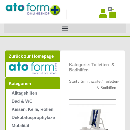
Zum
0
Inhalt
War
Suche
springen
Zurück zur Homepage
Kategorie: Toiletten- &
Badhilfen
Start
/
Smirthwaite
/ Toiletten-
Kategorien
& Badhilfen
Alltagshilfen
Bad & WC
Kissen, Keile, Rollen
Dekubitusprophylaxe
Mobilität