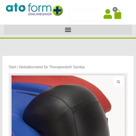
Zum
0
Inhalt
War
Suche
springen
Start
/ Abduktionskeil für Therapiestuhl Samba