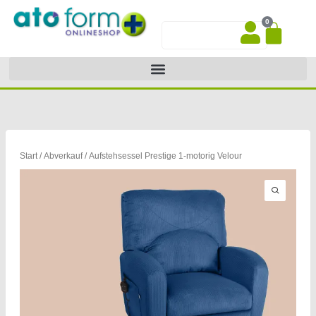
Zum
0
Inhalt
War
Suche
springen
Start
/
Abverkauf
/ Aufstehsessel Prestige 1-motorig Velour