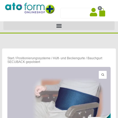
Zum
0
Inhalt
War
Suche
springen
Start
/
Positionierungssysteme
/
Hüft- und Beckengurte
/ Bauchgurt
SECUBACK gepolstert