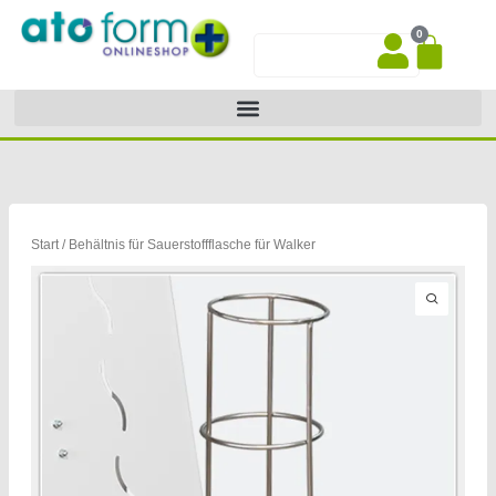
Zum
0
Inhalt
War
Suche
springen
Start
/ Behältnis für Sauerstoffflasche für Walker