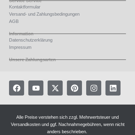
Service Service
Kontaktformular
Versand- und Zahlungsbedingungen
AGB
Information
Datenschutzerklärung
Impressum
Unsere Zahlungsarten
F
Y
X
P
I
L
a
o
-
i
n
i
c
u
t
n
s
n
e
t
w
t
t
k
b
u
i
e
a
e
Alle Preise verstehen sich zzgl. Mehrwertsteuer und
o
b
t
r
g
d
Versandkosten und ggf. Nachnahmegebühren, wenn nicht
o
e
t
e
r
i
anders beschrieben.