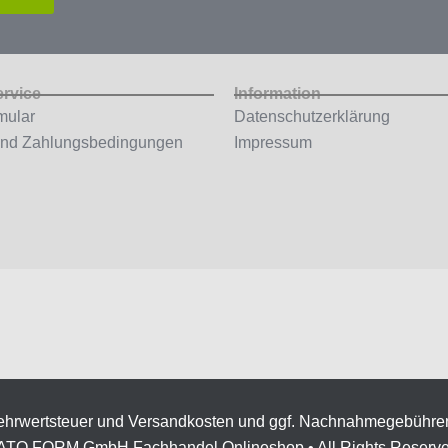
ervice
Information
mular
Datenschutzerklärung
und Zahlungsbedingungen
Impressum
 Mehrwertsteuer und Versandkosten und ggf. Nachnahmegebühre
ATO FORM GmbH Fachhandel Onlineshop • All Rights Reserv