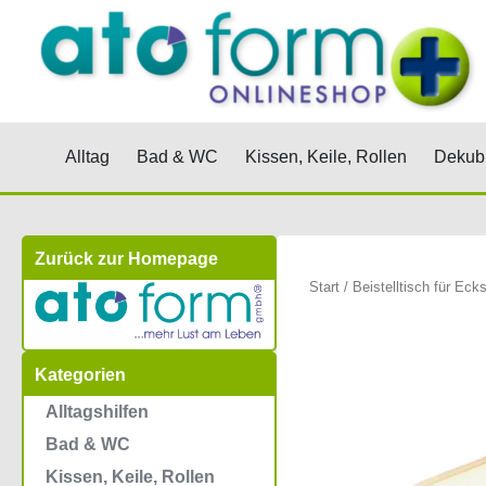
Zum
Inhalt
springen
Öffne Alltag
Öffne Bad & WC
Öffne Kis
Alltag
Bad & WC
Kissen, Keile, Rollen
Dekubi
Zurück zur Homepage
Start
/ Beistelltisch für Ecks
Kategorien
Alltagshilfen
Bad & WC
Kissen, Keile, Rollen