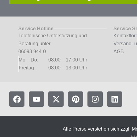
Service Hotline
Service S
Telefonische Unterstützung und
Kontaktfor
Beratung unter
Versand- 
06093 944-0
AGB
Mo.– Do.
08.00 – 17.00 Uhr
Freitag
08.00 – 13.00 Uhr
F
Y
X
P
I
L
a
o
-
i
n
i
c
u
t
n
s
n
e
t
w
t
t
k
b
u
i
e
a
e
Alle Preise verstehen sich zzgl.
o
b
t
r
g
d
© 