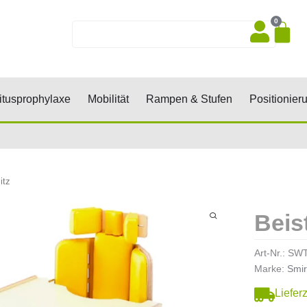
0
Wa
Suche
sen, Keile, Rollen
Öffne Dekubitusprophylaxe
Öffne Mobilität
Öffne Rampen 
tusprophylaxe
Mobilität
Rampen & Stufen
Positionier
itz
Beist
Art-Nr.:
SWT
Marke:
Smir
Liefer