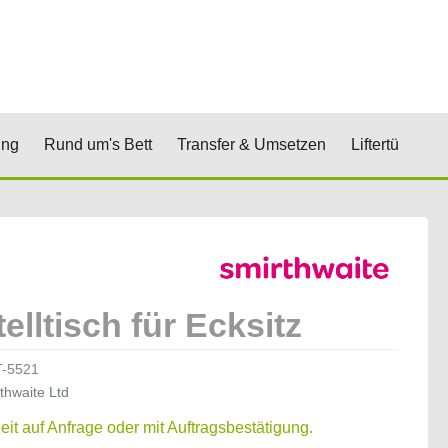
renkorb
& Stufen
Öffne Positionierung
Öffne Rund um's Bett
Öffne Transfer 
Öf
ung
Rund um's Bett
Transfer & Umsetzen
Liftertücher
elltisch für Ecksitz
-5521
thwaite Ltd
zeit auf Anfrage oder mit Auftragsbestätigung.