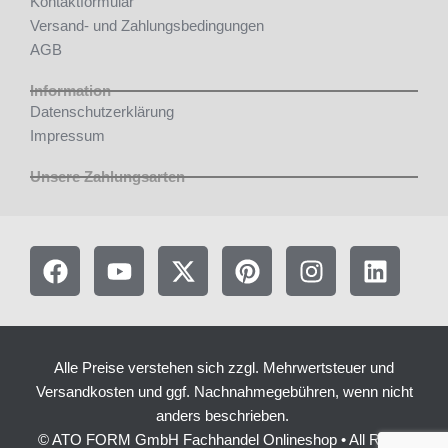
Kontaktformular
Versand- und Zahlungsbedingungen
AGB
Information
Datenschutzerklärung
Impressum
Unsere Zahlungsarten
F
Y
X
P
I
L
a
o
-
i
n
i
c
u
t
n
s
n
e
t
w
t
t
k
b
u
i
e
a
e
Alle Preise verstehen sich zzgl. Mehrwertsteuer und
o
b
t
r
g
d
Versandkosten und ggf. Nachnahmegebühren, wenn nicht
o
e
t
e
r
i
anders beschrieben.
k
e
s
a
n
© ATO FORM GmbH Fachhandel Onlineshop • All Rights