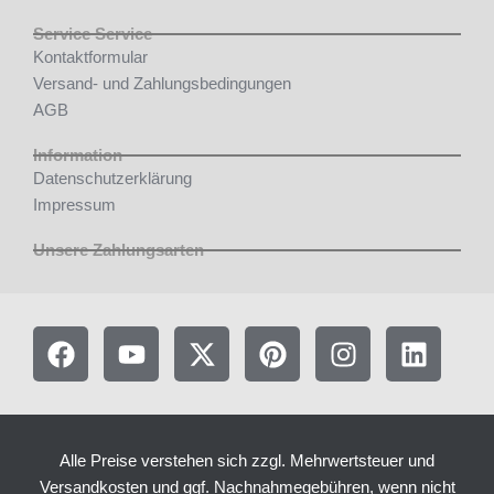
Service Service
Kontaktformular
Versand- und Zahlungsbedingungen
AGB
Information
Datenschutzerklärung
Impressum
Unsere Zahlungsarten
F
Y
X
P
I
L
a
o
-
i
n
i
c
u
t
n
s
n
e
t
w
t
t
k
b
u
i
e
a
e
Alle Preise verstehen sich zzgl. Mehrwertsteuer und
o
b
t
r
g
d
Versandkosten und ggf. Nachnahmegebühren, wenn nicht