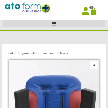
Zum
0
Inhalt
War
Suche
springen
Start
/ Ellbogenschutz für Therapiestuhl Samba