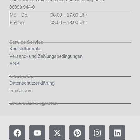
06093 944-0
Mo.– Do.
08.00 – 17.00 Uhr
Freitag
08.00 – 13.00 Uhr
Service Service
Kontaktformular
Versand- und Zahlungsbedingungen
AGB
Information
Datenschutzerklärung
Impressum
Unsere Zahlungsarten
F
Y
X
P
I
L
a
o
-
i
n
i