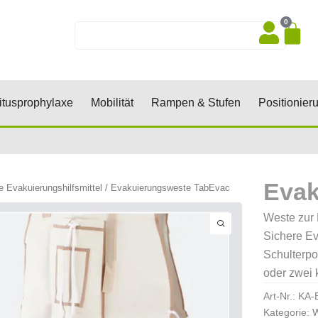
0
Wa
Suche
sen, Keile, Rollen
Öffne Dekubitusprophylaxe
Öffne Mobilität
Öffne Rampen 
tusprophylaxe
Mobilität
Rampen & Stufen
Positionier
Evak
e Evakuierungshilfsmittel
/ Evakuierungsweste TabEvac
Weste zur
Sichere E
Schulterpo
oder zwei 
Art-Nr.:
KA-
Kategorie:
W