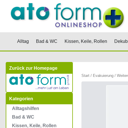
Zum
Inhalt
springen
Öffne Alltag
Öffne Bad & WC
Öffne Kis
Alltag
Bad & WC
Kissen, Keile, Rollen
Dekubi
Zurück zur Homepage
Start
/
Evakuierung
/
Weiter
Kategorien
Alltagshilfen
Bad & WC
Kissen, Keile, Rollen