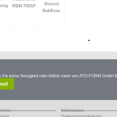
Buscot
kung
RBM 700SP
BabEvac
en Sie keine Neuigkeit oder Aktion mehr von ATO FORM GmbH
tool
ervice
Information
mular
Datenschutzerklärung