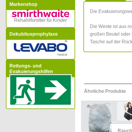
Markenshop
Die Evakuierungswes
Rehahilfsmittel für Kinder
Die Weste ist aus ro
Dekubitusprophylaxe
großen Beutel oder z
Tasche auf der Rück
Rettungs- und
Evakuierungshilfen
Ähnliche Produkte
Rauch