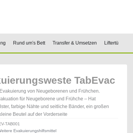
renkorb
& Stufen
Öffne Positionierung
Öffne Rund um's Bett
Öffne Transfer 
Öf
ung
Rund um's Bett
Transfer & Umsetzen
Liftertücher
uierungsweste TabEvac
 Evakuierung von Neugeborenen und Frühchen.
vakuation für Neugeborene und Frühche – Hat
lster, farbige Nähte und seitliche Bänder, ein großen
kleine Beutel auf der Vorderseite
EV-TAB001
eitere Evakuierungshilfsmittel