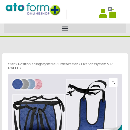
Zum
0
Inhalt
War
Suche
springen
Start
/
Positionierungssysteme
/
Fixierwesten
/ Fixationssystem VIP
RALLEY