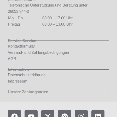
Telefonische Unterstützung und Beratung unter
06093 944-0
Mo.– Do.
08.00 – 17.00 Uhr
Freitag
08.00 – 13.00 Uhr
Service Service
Kontaktformular
Versand- und Zahlungsbedingungen
AGB
Information
Datenschutzerklärung
Impressum
Unsere Zahlungsarten
F
Y
X
P
I
L