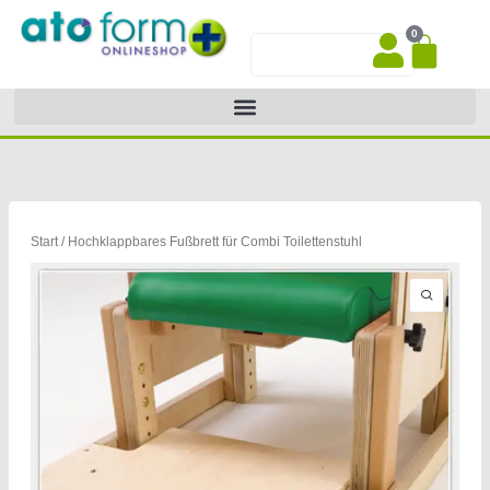
Zum
0
Inhalt
War
Suche
springen
Start
/ Hochklappbares Fußbrett für Combi Toilettenstuhl