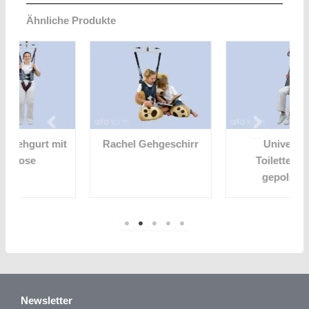
Ähnliche Produkte
it
Rachel Gehgeschirr
Universal
Toilettengurt
gepolstert
Newsletter