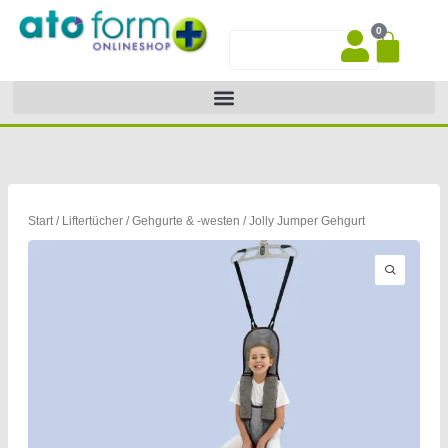
Zum
0
Inhalt
War
Suche
springen
Start
/
Liftertücher
/
Gehgurte & -westen
/ Jolly Jumper Gehgurt