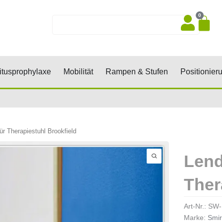
0
Wa
Suche
sen, Keile, Rollen
Öffne Dekubitusprophylaxe
Öffne Mobilität
Öffne Rampen 
tusprophylaxe
Mobilität
Rampen & Stufen
Positionier
ür Therapiestuhl Brookfield
Lend
Ther
Art-Nr.:
SW-
Marke:
Smir