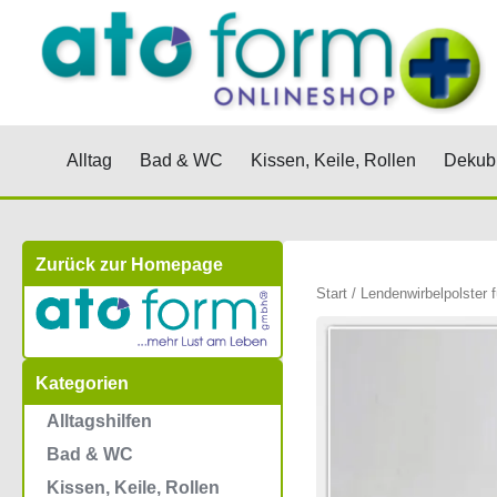
Zum
Inhalt
springen
Öffne Alltag
Öffne Bad & WC
Öffne Kis
Alltag
Bad & WC
Kissen, Keile, Rollen
Dekubi
Zurück zur Homepage
Start
/ Lendenwirbelpolster f
Kategorien
Alltagshilfen
Bad & WC
Kissen, Keile, Rollen