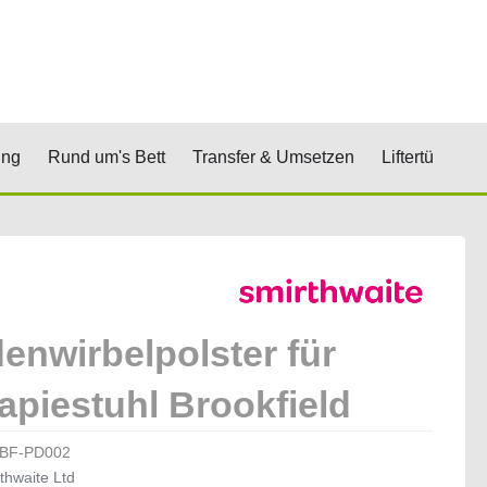
renkorb
& Stufen
Öffne Positionierung
Öffne Rund um's Bett
Öffne Transfer 
Öf
ung
Rund um's Bett
Transfer & Umsetzen
Liftertücher
enwirbelpolster für
apiestuhl Brookfield
BF-PD002
thwaite Ltd