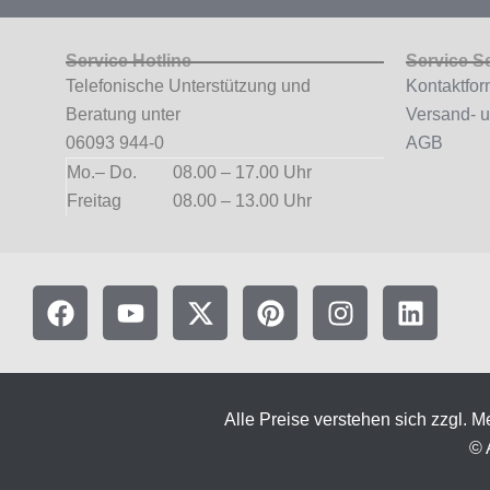
Service Hotline
Service S
Telefonische Unterstützung und
Kontaktfor
Beratung unter
Versand- 
06093 944-0
AGB
Mo.– Do.
08.00 – 17.00 Uhr
Freitag
08.00 – 13.00 Uhr
F
Y
X
P
I
L
a
o
-
i
n
i
c
u
t
n
s
n
e
t
w
t
t
k
b
u
i
e
a
e
Alle Preise verstehen sich zzgl.
o
b
t
r
g
d
© 
o
e
t
e
r
i
k
e
s
a
n