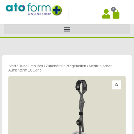
Zum
0
Inhalt
War
Suche
springen
Start
/
Rund um's Bett
/
Zubehör für Pflegebetten
/ Medizinischer
Aufrichtgriff ECOgrip