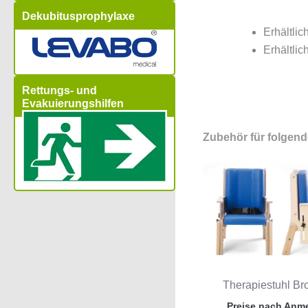
Dekubitusprophylaxe
Erhältlic
Erhältlic
Rettungs- und
Evakuierungshilfen
Zubehör für folgen
Therapiestuhl Bro
Preise nach Anm