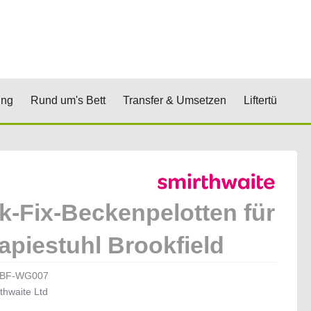
renkorb
& Stufen
Öffne Positionierung
Öffne Rund um's Bett
Öffne Transfer 
Öf
ung
Rund um's Bett
Transfer & Umsetzen
Liftertücher
k-Fix-Beckenpelotten für
apiestuhl Brookfield
BF-WG007
thwaite Ltd