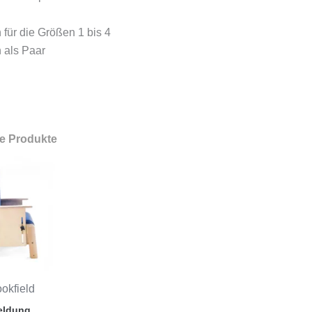
h für die Größen 1 bis 4
h als Paar
de Produkte
okfield
eldung