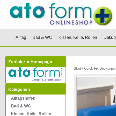
Zum
Inhalt
springen
Öffne Alltag
Öffne Bad & WC
Öffne Kis
Alltag
Bad & WC
Kissen, Keile, Rollen
Dekubi
Zurück zur Homepage
Start
/ Quick-Fix-Beckenpelo
Kategorien
Alltagshilfen
Bad & WC
Kissen, Keile, Rollen