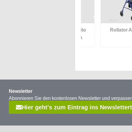
llator
Rollator Medelito
Rollator Alubest
Classic XTRA
Newsletter
Abonnieren Sie den kostenlosen Newsletter und verpass
Hier geht's zum Eintrag ins Newsletter