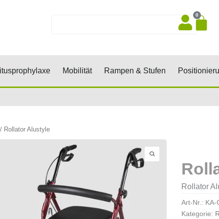
0
Wa
Suche
sen, Keile, Rollen
Öffne Dekubitusprophylaxe
Öffne Mobilität
Öffne Rampen 
tusprophylaxe
Mobilität
Rampen & Stufen
Positionier
/ Rollator Alustyle
Roll
Rollator Al
Art-Nr.:
KA-
Kategorie:
R