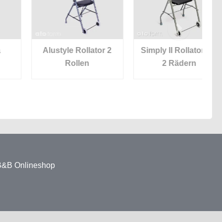
Alustyle Rollator 2
Simply II Rollator mit
S
Rollen
2 Rädern
 B&B Onlineshop