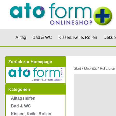
Zum
Inhalt
springen
Öffne Alltag
Öffne Bad & WC
Öffne Kis
Alltag
Bad & WC
Kissen, Keile, Rollen
Dekubi
Zurück zur Homepage
Start
/
Mobilität
/
Rollatoren
Kategorien
Alltagshilfen
Bad & WC
Kissen, Keile, Rollen