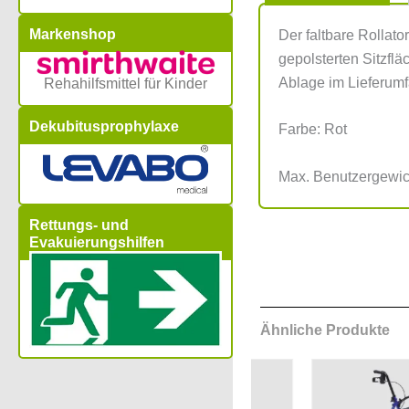
Markenshop
Der faltbare Rollato
gepolsterten Sitzf
Ablage im Lieferumf
Rehahilfsmittel für Kinder
Dekubitusprophylaxe
Farbe: Rot
Max. Benutzergewic
Rettungs- und
Evakuierungshilfen
Ähnliche Produkte