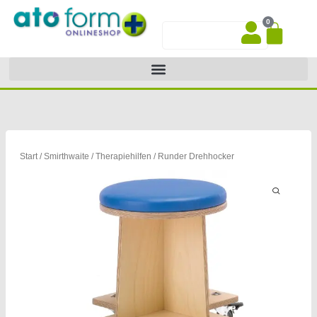
Zum
0
Inhalt
War
Suche
springen
Start
/
Smirthwaite
/
Therapiehilfen
/ Runder Drehhocker