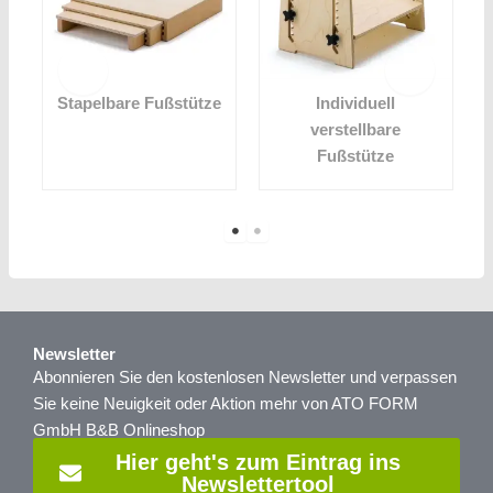
elbare Fußstütze
Individuell
Höhenverst
verstellbare
Drehho
Fußstütze
Newsletter
Abonnieren Sie den kostenlosen Newsletter und verpassen
Sie keine Neuigkeit oder Aktion mehr von ATO FORM
GmbH B&B Onlineshop
Hier geht's zum Eintrag ins
Newslettertool