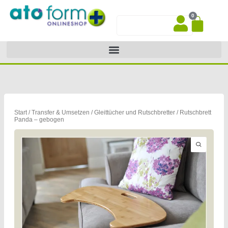
Zum
0
Inhalt
War
Suche
springen
Start
/
Transfer & Umsetzen
/
Gleittücher und Rutschbretter
/ Rutschbrett
Panda – gebogen