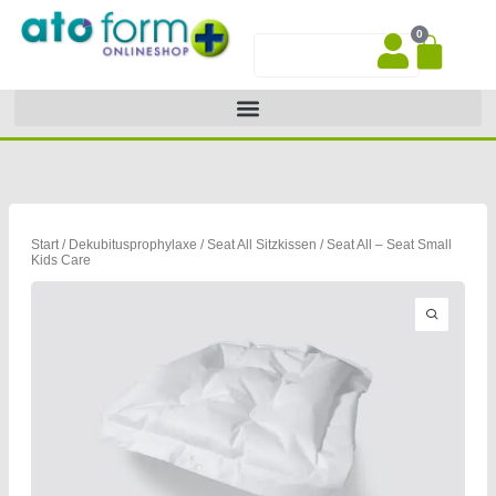
Zum
0
Inhalt
War
Suche
springen
Start
/
Dekubitusprophylaxe
/
Seat All Sitzkissen
/ Seat All – Seat Small
Kids Care