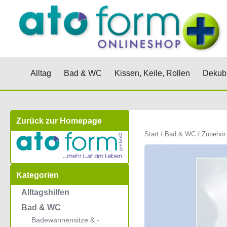
Zum
Inhalt
springen
Öffne Alltag
Öffne Bad & WC
Öffne Kis
Alltag
Bad & WC
Kissen, Keile, Rollen
Dekubi
Zurück zur Homepage
Start
/
Bad & WC
/
Zubehör
Kategorien
Alltagshilfen
Bad & WC
Badewannensitze & -