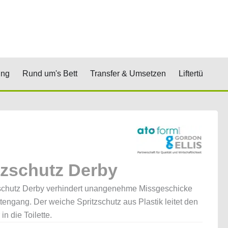
renkorb
& Stufen
Öffne Positionierung
Öffne Rund um's Bett
Öffne Transfer 
Öf
ung
Rund um's Bett
Transfer & Umsetzen
Liftertücher
tzschutz Derby
zschutz Derby verhindert unangenehme Missgeschicke
ttengang. Der weiche Spritzschutz aus Plastik leitet den
 in die Toilette.