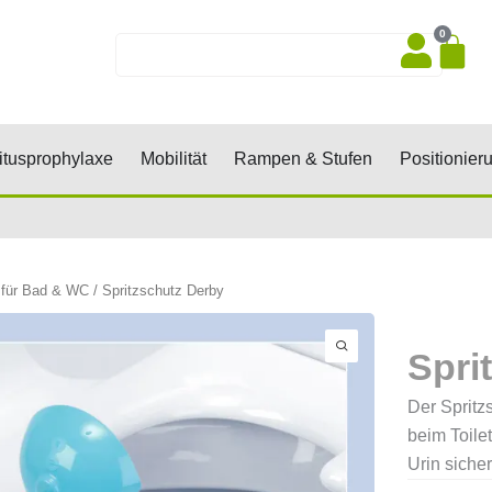
0
Wa
Suche
sen, Keile, Rollen
Öffne Dekubitusprophylaxe
Öffne Mobilität
Öffne Rampen 
tusprophylaxe
Mobilität
Rampen & Stufen
Positionier
 für Bad & WC
/ Spritzschutz Derby
Spri
Der Sprit
beim Toile
Urin sicher