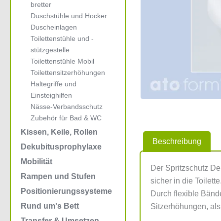
bretter
Duschstühle und Hocker
Duscheinlagen
Toilettenstühle und -
stützgestelle
Toilettenstühle Mobil
Toilettensitzerhöhungen
Haltegriffe und
Einsteighilfen
Nässe-Verbandsschutz
Zubehör für Bad & WC
Kissen, Keile, Rollen
Beschreibung
Dekubitusprophylaxe
Mobilität
Der Spritzschutz De
Rampen und Stufen
sicher in die Toilett
Positionierungssysteme
Durch flexible Bänd
Rund um's Bett
Sitzerhöhungen, als
Transfer & Umsetzen