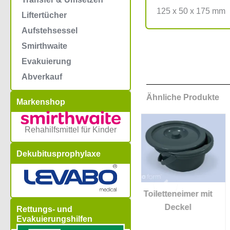
125 x 50 x 175 mm
Liftertücher
Aufstehsessel
Smirthwaite
Evakuierung
Abverkauf
Ähnliche Produkte
Markenshop
Rehahilfsmittel für Kinder
Dekubitusprophylaxe
füße
Toiletteneimer mit
Pressalit PLUS
Deckel
Papierhalter
Rettungs- und
Evakuierungshilfen