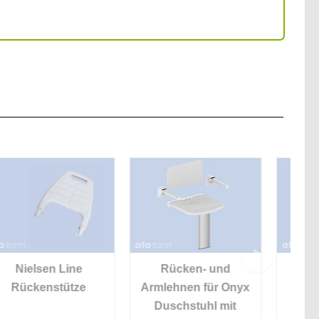
Ne
Rücken- und
Haltegriff für Prima
Armlehnen für Onyx
Einsteighilfe
Duschstuhl mit