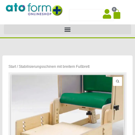
Zum
0
Inhalt
War
Suche
springen
Start
/ Stabilisierungsschinen mit breitem Fußbrett