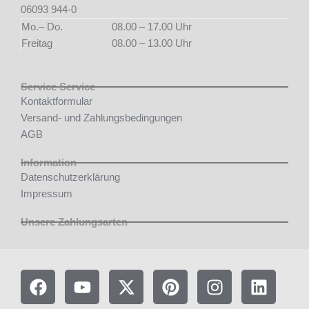
06093 944-0
Mo.– Do.
08.00 – 17.00 Uhr
Freitag
08.00 – 13.00 Uhr
Service Service
Kontaktformular
Versand- und Zahlungsbedingungen
AGB
Information
Datenschutzerklärung
Impressum
Unsere Zahlungsarten
F
Y
X
P
I
L
a
o
-
i
n
i