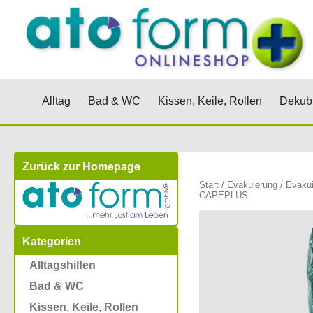
Zum
Inhalt
springen
Öffne Alltag
Öffne Bad & WC
Öffne Kis
Alltag
Bad & WC
Kissen, Keile, Rollen
Dekubi
Zurück zur Homepage
Start
/
Evakuierung
/
Evakui
CAPEPLUS
Kategorien
Alltagshilfen
Bad & WC
Kissen, Keile, Rollen