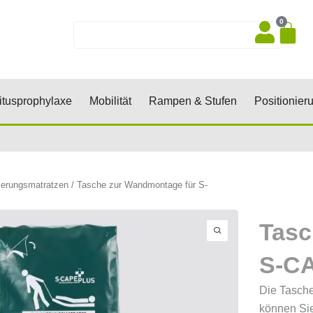
0
Wa
Suche
sen, Keile, Rollen
Öffne Dekubitusprophylaxe
Öffne Mobilität
Öffne Rampen 
tusprophylaxe
Mobilität
Rampen & Stufen
Positionier
erungsmatratzen
/ Tasche zur Wandmontage für S-
Tasc
S-C
Die Tasche
können Sie