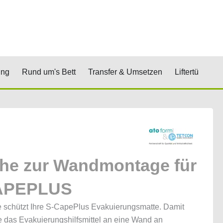
renkorb
& Stufen
Öffne Positionierung
Öffne Rund um's Bett
Öffne Transfer 
Öf
ung
Rund um's Bett
Transfer & Umsetzen
Liftertücher
he zur Wandmontage für
APEPLUS
 schützt Ihre S-CapePlus Evakuierungsmatte. Damit
 das Evakuierungshilfsmittel an eine Wand an