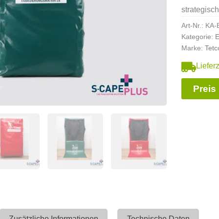
strategisc
Art-Nr.:
KA-
Kategorie:
E
Marke:
Tetc
Liefer
Preis
Zusätzliche Informationen
Technische Daten