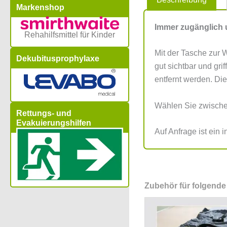
Markenshop
Immer zugänglich 
Rehahilfsmittel für Kinder
Mit der Tasche zur
Dekubitusprophylaxe
gut sichtbar und gri
entfernt werden. Di
Wählen Sie zwischen
Rettungs- und
Evakuierungshilfen
Auf Anfrage ist ein 
Zubehör für folgende