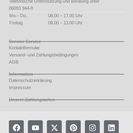
Telefonische Unterstützung und Beratung unter
06093 944-0
Mo.– Do.
08.00 – 17.00 Uhr
Freitag
08.00 – 13.00 Uhr
Service Service
Kontaktformular
Versand- und Zahlungsbedingungen
AGB
Information
Datenschutzerklärung
Impressum
Unsere Zahlungsarten
F
Y
X
P
I
L
a
o
-
i
n
i