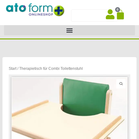
Zum
0
Inhalt
War
Suche
springen
Start
/ Therapietisch für Combi Toilettenstuhl