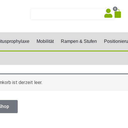
0
Wa
Suche
sen, Keile, Rollen
Öffne Dekubitusprophylaxe
Öffne Mobilität
Öffne Rampen 
tusprophylaxe
Mobilität
Rampen & Stufen
Positionier
korb ist derzeit leer.
Shop