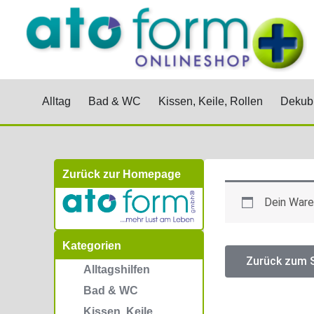
Zum
Inhalt
springen
Öffne Alltag
Öffne Bad & WC
Öffne Kis
Alltag
Bad & WC
Kissen, Keile, Rollen
Dekubi
Zurück zur Homepage
Dein Waren
Kategorien
Zurück zum 
Alltagshilfen
Bad & WC
Kissen, Keile,