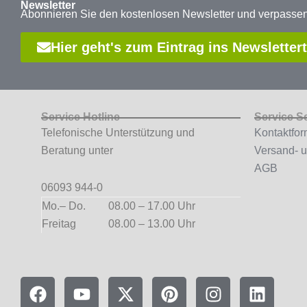
Newsletter
Abonnieren Sie den kostenlosen Newsletter und verpass
Hier geht's zum Eintrag ins Newsletter
Service Hotline
Service S
Telefonische Unterstützung und
Kontaktfor
Beratung unter
Versand- 
AGB
06093 944-0
Mo.– Do.
08.00 – 17.00 Uhr
Freitag
08.00 – 13.00 Uhr
F
Y
X
P
I
L
a
o
-
i
n
i