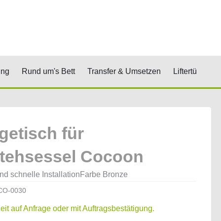
renkorb
& Stufen
Öffne Positionierung
Öffne Rund um's Bett
Öffne Transfer 
Öf
ung
Rund um's Bett
Transfer & Umsetzen
Liftertücher
getisch für
tehsessel Cocoon
nd schnelle InstallationFarbe Bronze
CO-0030
zeit auf Anfrage oder mit Auftragsbestätigung.