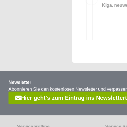
fe
Größe 2
Kiga, neuwertig
Newsletter
Abonnieren Sie den kostenlosen Newsletter und verpass
Hier geht's zum Eintrag ins Newsletter
Service Hotline
Service S