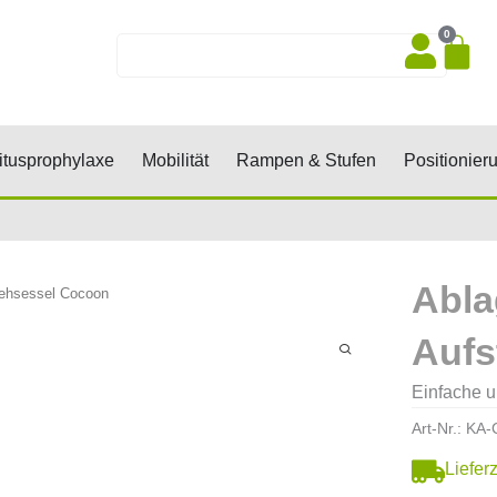
0
Wa
Suche
sen, Keile, Rollen
Öffne Dekubitusprophylaxe
Öffne Mobilität
Öffne Rampen 
tusprophylaxe
Mobilität
Rampen & Stufen
Positionier
Abla
tehsessel Cocoon
Aufs
Einfache u
Art-Nr.:
KA-
Liefer