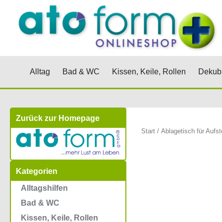
Zum
Inhalt
springen
Öffne Alltag
Öffne Bad & WC
Öffne Kis
Alltag
Bad & WC
Kissen, Keile, Rollen
Dekubi
Zurück zur Homepage
Start
/ Ablagetisch für Aufs
Kategorien
Alltagshilfen
Bad & WC
Kissen, Keile, Rollen