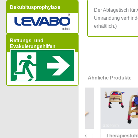
Dekubitusprophylaxe
Der Ablagetisch für
Umrandung verhinder
erhältlich.)
Rettungs- und
Evakuierungshilfen
Ähnliche Produkte
 für
Therapiesitz Nook
Therapiestuhl Tobi