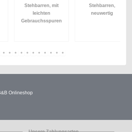
Stehbarren, mit
Stehbarren,
R
leichten
neuwertig
Gebrauchsspuren
 B&B Onlineshop
Unsere Zahlungsarten