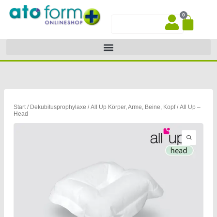
Zum
0
Inhalt
War
Suche
springen
Start
/
Dekubitusprophylaxe
/
All Up Körper, Arme, Beine, Kopf
/ All Up –
Head