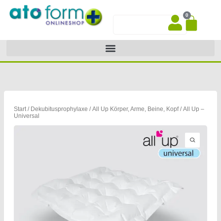
Zum
0
Inhalt
War
Suche
springen
Start
/
Dekubitusprophylaxe
/
All Up Körper, Arme, Beine, Kopf
/ All Up –
Universal