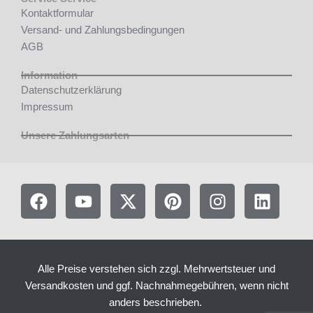
Kontaktformular
Versand- und Zahlungsbedingungen
AGB
Information
Datenschutzerklärung
Impressum
Unsere Zahlungsarten
F
Y
X
P
I
L
a
o
-
i
n
i
c
u
t
n
s
n
e
t
w
t
t
k
b
u
i
e
a
e
Alle Preise verstehen sich zzgl. Mehrwertsteuer und
o
b
t
r
g
d
Versandkosten und ggf. Nachnahmegebühren, wenn nicht
o
e
t
e
r
i
anders beschrieben.