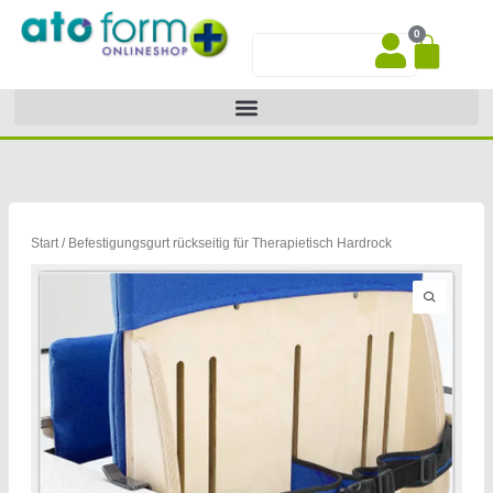
Zum
0
Inhalt
War
Suche
springen
Start
/ Befestigungsgurt rückseitig für Therapietisch Hardrock