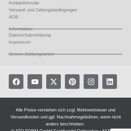
Kontaktformular
Versand- und Zahlungsbedingungen
AGB
Information
Datenschutzerklärung
Impressum
Unsere Zahlungsarten
F
Y
X
P
I
L
a
o
-
i
n
i
c
u
t
n
s
n
e
t
w
t
t
k
b
u
i
e
a
e
Alle Preise verstehen sich zzgl. Mehrwertsteuer und
o
b
t
r
g
d
Versandkosten und ggf. Nachnahmegebühren, wenn nicht
o
e
t
e
r
i
anders beschrieben.
k
e
s
a
n