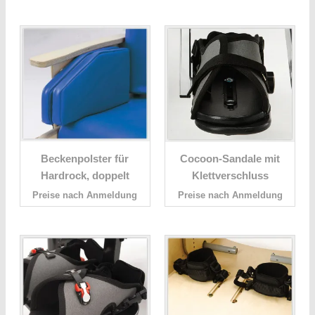
Beckenpolster für
Cocoon-Sandale mit
Hardrock, doppelt
Klettverschluss
Preise nach Anmeldung
Preise nach Anmeldung