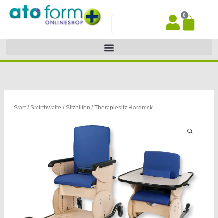
Zum
0
Inhalt
War
Suche
springen
Start
/
Smirthwaite
/
Sitzhilfen
/ Therapiesitz Hardrock