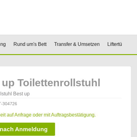
renkorb
& Stufen
Öffne Positionierung
Öffne Rund um's Bett
Öffne Transfer 
Öf
ung
Rund um's Bett
Transfer & Umsetzen
Liftertücher
 up Toilettenrollstuhl
llstuhl Best up
T-304726
zeit auf Anfrage oder mit Auftragsbestätigung.
 nach Anmeldung