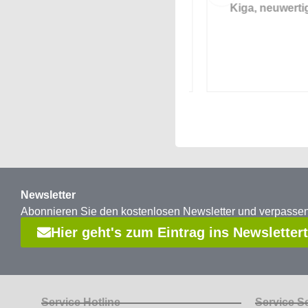
fe
Größe 2
Kiga, neuwertig
Newsletter
Abonnieren Sie den kostenlosen Newsletter und verpass
Hier geht's zum Eintrag ins Newsletter
Service Hotline
Service S