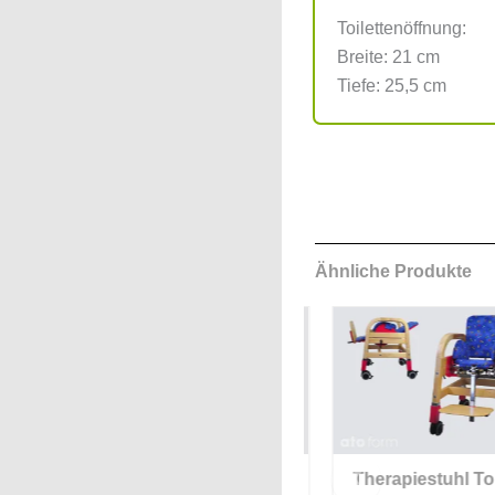
Toilettenöffnung:
Breite: 21 cm
Tiefe: 25,5 cm
Ähnliche Produkte
 für
Therapiesitz Nook
Therapiestuhl Tobi