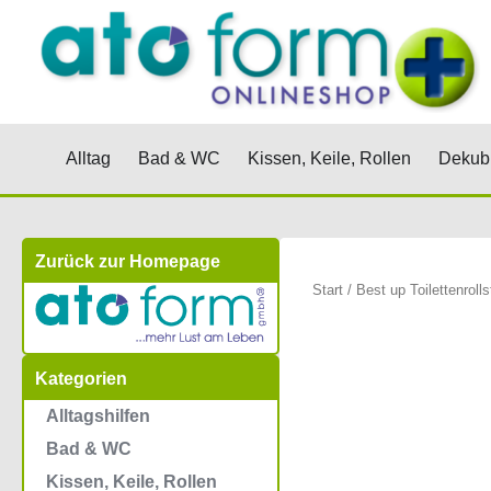
Zum
Inhalt
springen
Öffne Alltag
Öffne Bad & WC
Öffne Kis
Alltag
Bad & WC
Kissen, Keile, Rollen
Dekubi
Zurück zur Homepage
Start
/ Best up Toilettenrolls
Kategorien
Alltagshilfen
Bad & WC
Kissen, Keile, Rollen