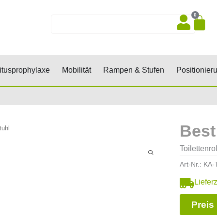
0
Wa
Suche
sen, Keile, Rollen
Öffne Dekubitusprophylaxe
Öffne Mobilität
Öffne Rampen 
tusprophylaxe
Mobilität
Rampen & Stufen
Positionier
Best
tuhl
Toilettenro
Art-Nr.:
KA-
Liefer
Preis