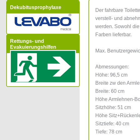
Dekubitusprophylaxe
Der fahrbare Toilett
verstell- und abneh
werden. Sowohl die 
Farben lieferbar.
Rettungs- und
Evakuierungshilfen
Max. Benutzergewic
Abmessungen:
Höhe: 96,5 cm
Breite zw den Arml
Breite: 60 cm
Höhe Armlehnen-Bo
Sitzhöhe: 51 cm
Höhe Sitz+Rückenl
Sitztiefe: 40 cm
Tiefe: 78 cm