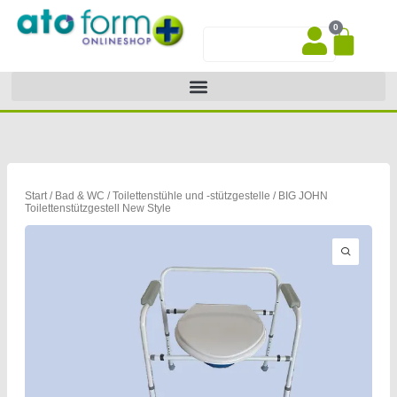
Zum
0
Inhalt
War
Suche
springen
Start
/
Bad & WC
/
Toilettenstühle und -stützgestelle
/ BIG JOHN
Toilettenstützgestell New Style