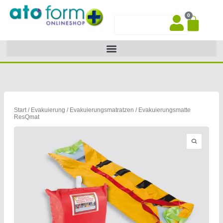
Zum
0
Inhalt
War
Suche
springen
Start
/
Evakuierung
/
Evakuierungsmatratzen
/ Evakuierungsmatte
ResQmat