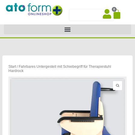
Zum
0
Inhalt
War
Suche
springen
Start
/ Fahrbares Untergestell mit Schiebegriff für Therapiestuhl
Hardrock