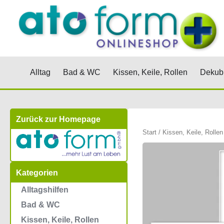
Zum
Inhalt
springen
Öffne Alltag
Öffne Bad & WC
Öffne Kis
Alltag
Bad & WC
Kissen, Keile, Rollen
Dekubi
Zurück zur Homepage
Start
/
Kissen, Keile, Rollen
Kategorien
Alltagshilfen
Bad & WC
Kissen, Keile, Rollen