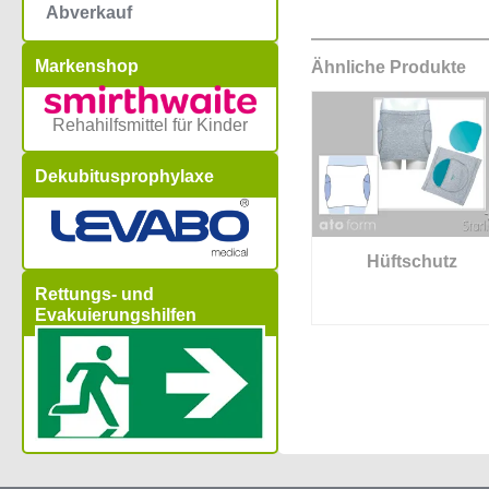
Abverkauf
Markenshop
Ähnliche Produkte
Rehahilfsmittel für Kinder
Dekubitusprophylaxe
Hüftschutz
Rettungs- und
Evakuierungshilfen