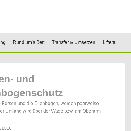
renkorb
& Stufen
Öffne Positionierung
Öffne Rund um's Bett
Öffne Transfer 
Öf
ung
Rund um's Bett
Transfer & Umsetzen
Liftertücher
en- und
nbogenschutz
e Fersen und die Ellenbogen, werden paarweise
 Der Umfang wird über der Wade bzw. am Oberarm
.
GB010