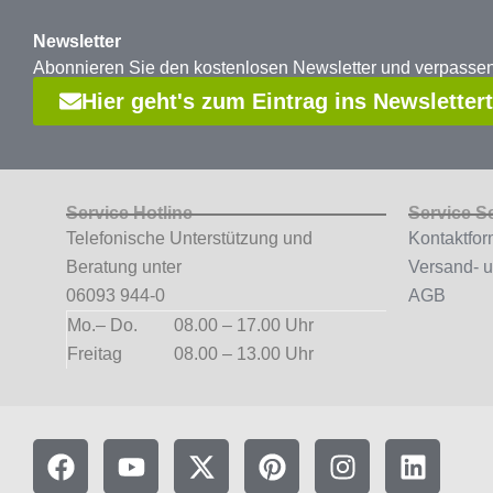
Newsletter
Abonnieren Sie den kostenlosen Newsletter und verpass
Hier geht's zum Eintrag ins Newsletter
Service Hotline
Service S
Telefonische Unterstützung und
Kontaktfor
Beratung unter
Versand- 
06093 944-0
AGB
Mo.– Do.
08.00 – 17.00 Uhr
Freitag
08.00 – 13.00 Uhr
F
Y
X
P
I
L
a
o
-
i
n
i