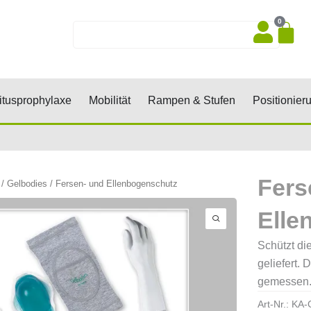
0
Wa
Suche
sen, Keile, Rollen
Öffne Dekubitusprophylaxe
Öffne Mobilität
Öffne Rampen 
tusprophylaxe
Mobilität
Rampen & Stufen
Positionier
Fers
/
Gelbodies
/ Fersen- und Ellenbogenschutz
Elle
Schützt di
geliefert.
gemessen
Art-Nr.:
KA-