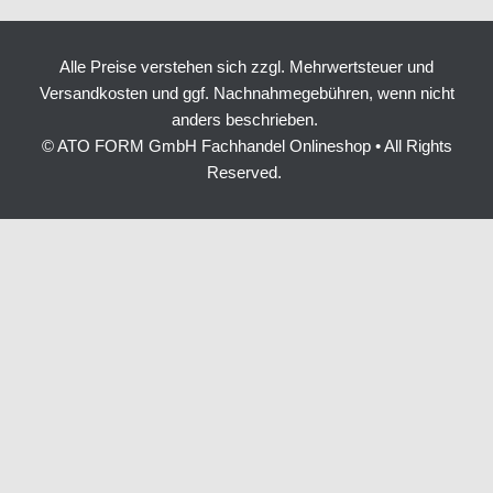
c
u
t
n
s
n
e
t
w
t
t
k
b
u
i
e
a
e
Alle Preise verstehen sich zzgl. Mehrwertsteuer und
o
b
t
r
g
d
Versandkosten und ggf. Nachnahmegebühren, wenn nicht
o
e
t
e
r
i
anders beschrieben.
k
e
s
a
n
© ATO FORM GmbH Fachhandel Onlineshop • All Rights
r
t
m
Reserved.