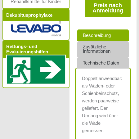
Rehahilfsmittel für Kinder
Preis nach
Anmeldung
Dekubitusprophylaxe
Beschreibung
Rettungs- und
Zusätzliche
Informationen
Evakuierungshilfen
Technische Daten
Doppelt anwendbar:
als Waden- oder
Schienbeinschutz,
werden paarweise
geliefert. Der
Umfang wird über
die Wade
gemessen.