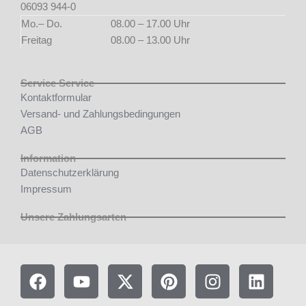
06093 944-0
Mo.– Do.
08.00 – 17.00 Uhr
Freitag
08.00 – 13.00 Uhr
Service Service
Kontaktformular
Versand- und Zahlungsbedingungen
AGB
Information
Datenschutzerklärung
Impressum
Unsere Zahlungsarten
F
Y
X
P
I
L
a
o
-
i
n
i