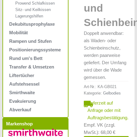
Prowend Schlafkissen
und
Sitz- und Keilkissen
Lagerungshilfen
Schienbei
Dekubitusprophylaxe
Mobilität
Doppelt anwendbar:
als Waden- oder
Rampen und Stufen
Schienbeinschutz,
Positionierungssysteme
werden paarweise
Rund um's Bett
geliefert. Der Umfang
Transfer & Umsetzen
wird über die Wade
Liftertücher
gemessen.
Aufstehsessel
Art-Nr.:
KA-GB021
Smirthwaite
Kategorie:
Gelbodies
Evakuierung
Lieferzeit auf
Abverkauf
Anfrage oder mit
Auftragsbestätigung.
Markenshop
Empf. VK (zzgl.
MwSt.): 68,00 €