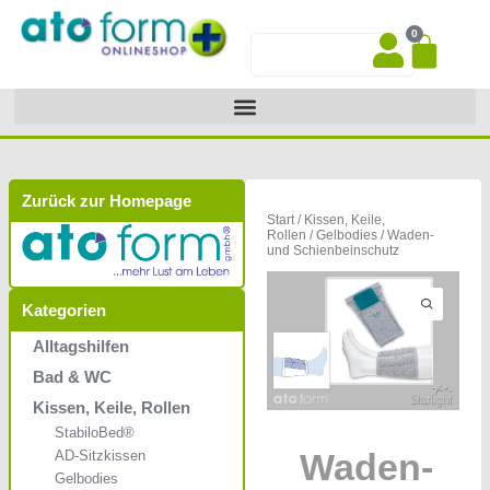
Zum
0
Inhalt
War
Suche
springen
Zurück zur Homepage
Start
/
Kissen, Keile,
Rollen
/
Gelbodies
/ Waden-
und Schienbeinschutz
Kategorien
Alltagshilfen
Bad & WC
Kissen, Keile, Rollen
StabiloBed®
Waden-
AD-Sitzkissen
Gelbodies