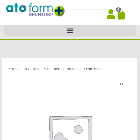
Zum
0
Inhalt
War
Suche
springen
Start
/ Fußfixierungs-Sandalen Ferndale mit Klettkreuz