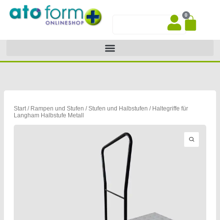
Zum
0
Inhalt
War
Suche
springen
Start
/
Rampen und Stufen
/
Stufen und Halbstufen
/ Haltegriffe für
Langham Halbstufe Metall