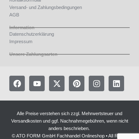
Kontaktformular
Versand- und Zahlungsbedingungen
AGB
Information
Datenschutzerklärung
Impressum
Unsere Zahlungsarten
F
Y
X
P
I
L
a
o
-
i
n
i
c
u
t
n
s
n
e
t
w
t
t
k
b
u
i
e
a
e
Alle Preise verstehen sich zzgl. Mehrwertsteuer und
o
b
t
r
g
d
Versandkosten und ggf. Nachnahmegebühren, wenn nicht
o
e
t
e
r
i
anders beschrieben.
k
e
s
a
n
© ATO FORM GmbH Fachhandel Onlineshop • All Rights