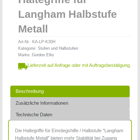
Langham Halbstufe
Metall
Art-Nr.:
KA-LP-K30H
Kategorie:
Stufen und Halbstufen
Marke:
Gordon Ellis
Lieferzeit auf Anfrage oder mit Auftragsbestätigung.
Beschreibung
Zusätzliche Informationen
Technische Daten
Die Haltegriffe für Einstiegshilfe / Halbstufe “Langham
Halbstufe Metall” bieten mehr Stabilität bei Zugang