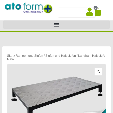
Zum
0
Inhalt
War
Suche
springen
Start
/
Rampen und Stufen
/
Stufen und Halbstufen
/ Langham Halbstufe
Metall