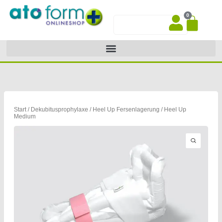
Zum
0
Inhalt
War
Suche
springen
Start
/
Dekubitusprophylaxe
/
Heel Up Fersenlagerung
/ Heel Up
Medium