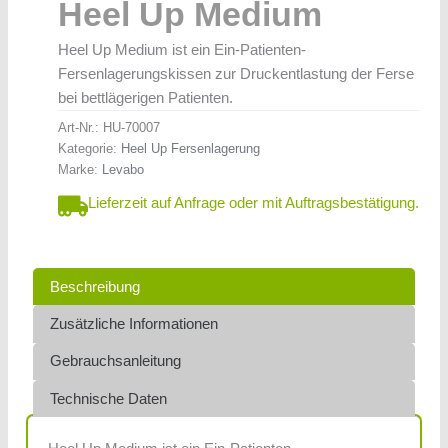
Heel Up Medium
Heel Up Medium ist ein Ein-Patienten-
Fersenlagerungskissen zur Druckentlastung der Ferse
bei bettlägerigen Patienten.
Art-Nr.:
HU-70007
Kategorie:
Heel Up Fersenlagerung
Marke:
Levabo
Lieferzeit auf Anfrage oder mit Auftragsbestätigung.
Beschreibung
Zusätzliche Informationen
Gebrauchsanleitung
Technische Daten