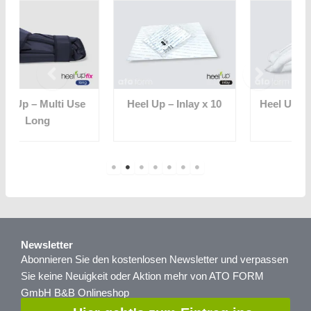
e
Heel Up – Inlay x 10
Heel Up Kids – 20 cm
Newsletter
Abonnieren Sie den kostenlosen Newsletter und verpassen
Sie keine Neuigkeit oder Aktion mehr von ATO FORM
GmbH B&B Onlineshop