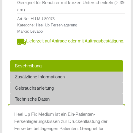
Geeignet für Benutzer mit kurzen Unterschenkeln (> 39
cm).
Art-Nr.:
HU-MU-80073
Kategorie:
Heel Up Fersenlagerung
Marke:
Levabo
Lieferzeit auf Anfrage oder mit Auftragsbestätigung.
Beschreibung
Zusätzliche Informationen
Gebrauchsanleitung
Technische Daten
Heel Up Fix Medium ist ein Ein-Patienten-
Fersenlagerungskissen zur Druckentlastung der
Ferse bei bettlägerigen Patienten. Geeignet für