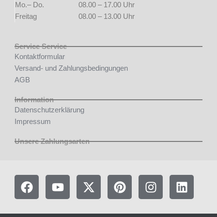
Mo.– Do.
08.00 – 17.00 Uhr
Freitag
08.00 – 13.00 Uhr
Service Service
Kontaktformular
Versand- und Zahlungsbedingungen
AGB
Information
Datenschutzerklärung
Impressum
Unsere Zahlungsarten
F
Y
X
P
I
L
a
o
-
i
n
i
c
u
t
n
s
n
e
t
w
t
t
k