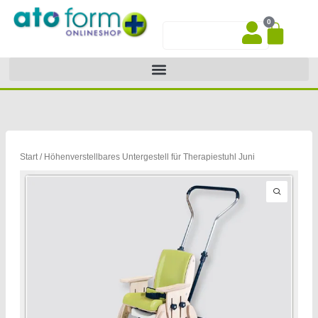
Zum
0
Inhalt
War
Suche
springen
Start
/ Höhenverstellbares Untergestell für Therapiestuhl Juni