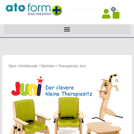
Zum
0
Inhalt
War
Suche
springen
Start
/
Smirthwaite
/
Sitzhilfen
/ Therapiesitz Juni