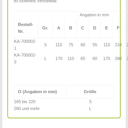
ist stufenlos verstellbar.
Angaben in mm
Bestell-
Gr.
A
B
C
D
E
F
Nr.
KA-700002-
S
110
75
60
55
110
210
1
KA-700002-
L
170
110
65
60
170
260
3
O (Angaben in mm)
Größe
165 bis 220
S
260 und mehr
L