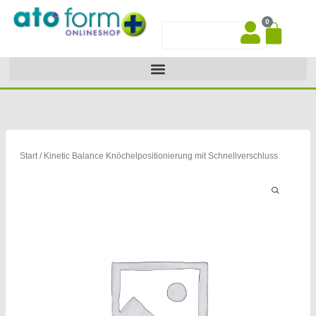
Zum
0
Inhalt
War
Suche
springen
Start
/ Kinetic Balance Knöchelpositionierung mit Schnellverschluss