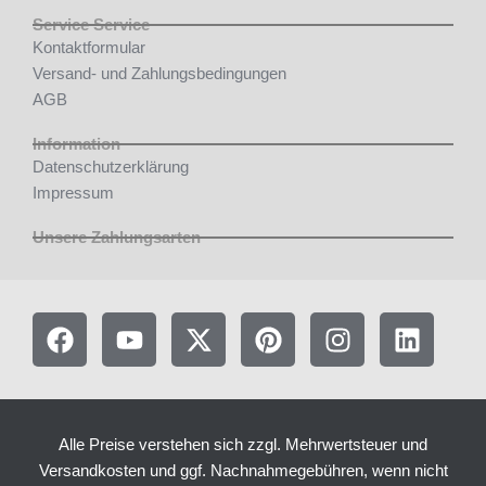
Service Service
Kontaktformular
Versand- und Zahlungsbedingungen
AGB
Information
Datenschutzerklärung
Impressum
Unsere Zahlungsarten
F
Y
X
P
I
L
a
o
-
i
n
i
c
u
t
n
s
n
e
t
w
t
t
k
b
u
i
e
a
e
Alle Preise verstehen sich zzgl. Mehrwertsteuer und
o
b
t
r
g
d
Versandkosten und ggf. Nachnahmegebühren, wenn nicht