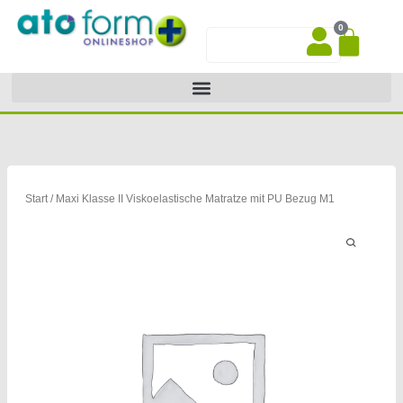
Zum
0
Inhalt
War
Suche
springen
Start
/ Maxi Klasse II Viskoelastische Matratze mit PU Bezug M1