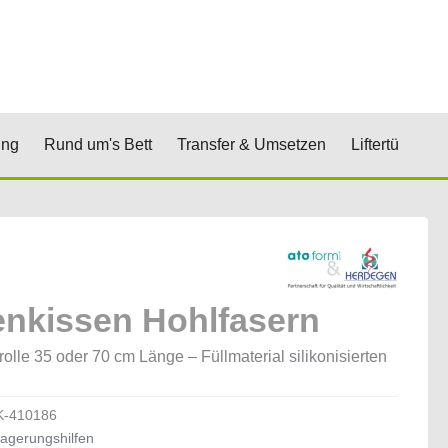
renkorb
& Stufen
Öffne Positionierung
Öffne Rund um's Bett
Öffne Transfer 
Öf
ung
Rund um's Bett
Transfer & Umsetzen
Liftertücher
enkissen Hohlfasern
olle 35 oder 70 cm Länge – Füllmaterial silikonisierten
n
K-410186
agerungshilfen