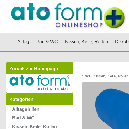
Zum
Inhalt
springen
Öffne Alltag
Öffne Bad & WC
Öffne Kis
Alltag
Bad & WC
Kissen, Keile, Rollen
Dekubi
Zurück zur Homepage
Start
/
Kissen, Keile, Rollen
Kategorien
Alltagshilfen
Bad & WC
Kissen, Keile, Rollen