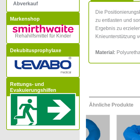
Abverkauf
Die Positionierungs
Markenshop
zu entlasten und so
Ergebnis zu erziele
Rehahilfsmittel für Kinder
Knieunterstützung v
Dekubitusprophylaxe
Material:
Polyuretha
Rettungs- und
Evakuierungshilfen
Ähnliche Produkte