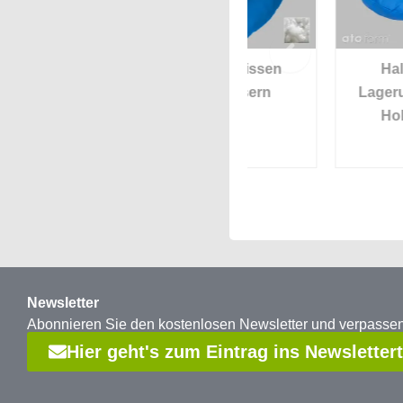
l
Nackenkissen
Halbmond-
 Luxus
Hohlfasern
Lagerungskissen
Hohlfasern
Newsletter
Abonnieren Sie den kostenlosen Newsletter und verpass
Hier geht's zum Eintrag ins Newsletter