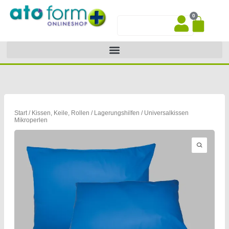
Zum
0
Inhalt
War
Suche
springen
Start
/
Kissen, Keile, Rollen
/
Lagerungshilfen
/ Universalkissen
Mikroperlen