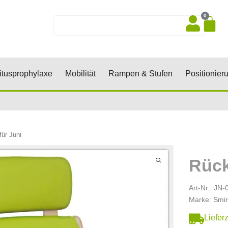
0
Wa
Suche
sen, Keile, Rollen
Öffne Dekubitusprophylaxe
Öffne Mobilität
Öffne Rampen 
tusprophylaxe
Mobilität
Rampen & Stufen
Positionier
ür Juni
Rück
Art-Nr.:
JN-
Marke:
Smir
Liefer