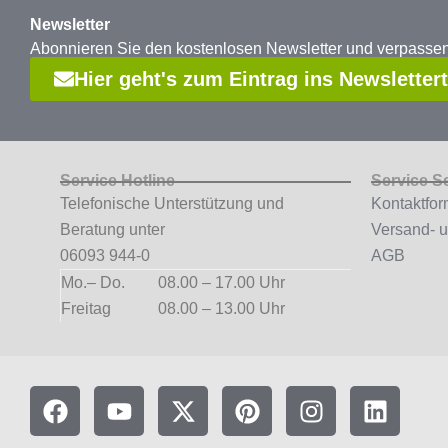
Newsletter
Abonnieren Sie den kostenlosen Newsletter und verpass
Hier geht's zum Eintrag ins Newsletter
Service Hotline
Service S
Telefonische Unterstützung und
Kontaktfor
Beratung unter
Versand- 
06093 944-0
AGB
Mo.– Do.
08.00 – 17.00 Uhr
Freitag
08.00 – 13.00 Uhr
F
Y
X
P
I
L
a
o
-
i
n
i
c
u
t
n
s
n