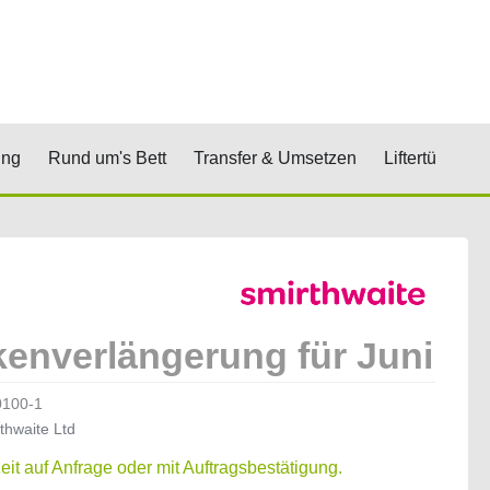
renkorb
& Stufen
Öffne Positionierung
Öffne Rund um's Bett
Öffne Transfer 
Öf
ung
Rund um's Bett
Transfer & Umsetzen
Liftertücher
enverlängerung für Juni
0100-1
thwaite Ltd
zeit auf Anfrage oder mit Auftragsbestätigung.