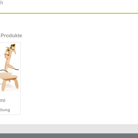
ch
 Produkte
uni
ldung