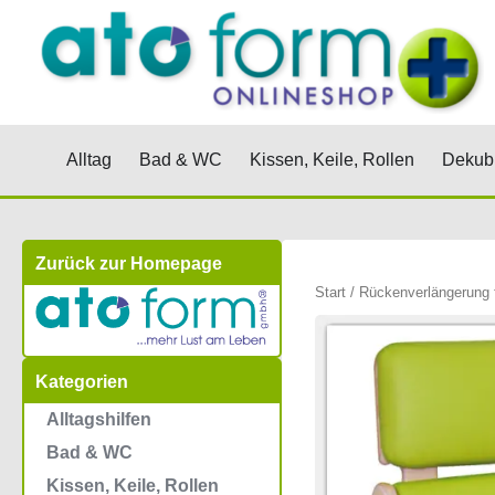
Zum
Inhalt
springen
Öffne Alltag
Öffne Bad & WC
Öffne Kis
Alltag
Bad & WC
Kissen, Keile, Rollen
Dekubi
Zurück zur Homepage
Start
/ Rückenverlängerung f
Kategorien
Alltagshilfen
Bad & WC
Kissen, Keile, Rollen